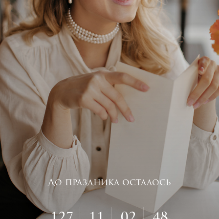
До праздника осталось
127
11
02
47