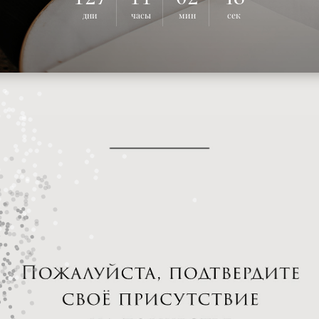
дни
часы
мин
сек