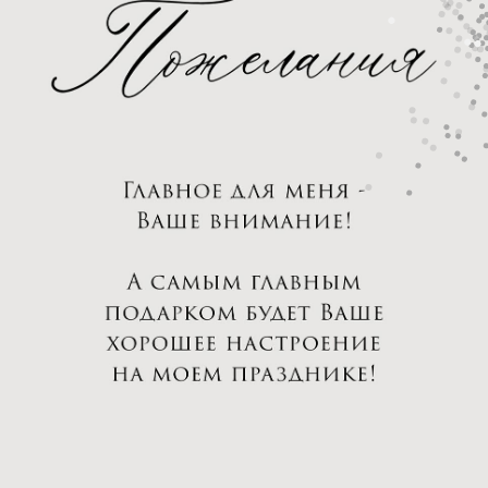
- В шаблоне можно убрать ненужные блоки
- В шаблоне меняются: фото, текст, дата, имя и т.д.
- Водяные знаки "priglasi.pro" удаляются
после оплаты
КАТАЛОГ И ЦЕНЫ →