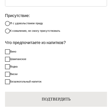
Присутствие:
Я с удовольствием приду
К сожалению, не смогу присутствовать
Что предпочитаете из напитков?
Вино
Шампанское
Водка
Виски
Безалкогольный напиток
ПОДТВЕРДИТЬ